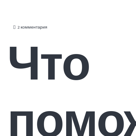
2
комментария
Что
помо