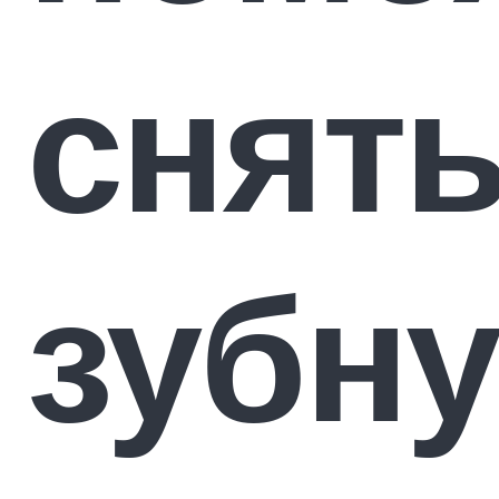
снят
зубн