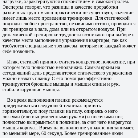
нагрузки, характеризуются спокойствием и самоконтролем.
Эксперты говорят, что разницы в качестве проработки
различных групп мышц практически не существует, значение
имеет лишь место проведения тренировки. Для статической
подходит любое пространство, независимо оттого, проводится
ли тренировка в зале, дома или на открытом воздухе. При
динамической тренировке трудности возникают при выборе в
качестве места выполнения упражнения квартиры, так как
требуются специальные тренажеры, которые не каждый может
себе позволить.
Итак, статикой принято считать конкретное положение, при
котором тело полностью неподвижно. Самым ярким на
сегодняшний день представителем статического упражнения
можно назвать планку. С его помощью эффективно
тренируются брюшные мышцы и мышцы спины и рук,
стабилизирующие мышцы.
Во время выполнения планки рекомендуется
придерживаться следующей техники: принять
горизонтальную позу планки на полу, опираясь о него
локтями (или выпрямленными руками) и носочками ног,
полностью выпрямиться в пояснице, за счет чего напрягутся
мышцы корпуса. Время на выполнение упражнения занимает,
по меньшей мере, 60 секунд. Более тренированные люди