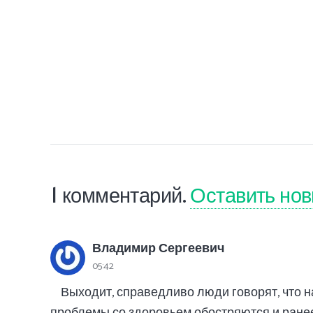
1
комментарий
.
Оставить но
Владимир Сергеевич
05:42
Выходит, справедливо люди говорят, что 
проблемы со здоровьем обостряются и ране