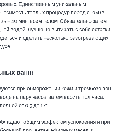
доровых. Единственным уникальным
носимость теплых процедур перед сном (в
25 — 40 мин. всем телом. Обязательно затем
дной водой. Лучше не вытирать с себя остатки
 одеться и сделать несколько разогревающих
духе.
ьных ванн:
уются при обморожении кожи и тромбозе вен.
оде на пару часов, затем варить пол часа.
олной от 0,5 до 1 кг.
обладают общим эффектом успокоения и при
я большой процентаж эфирных масел, и