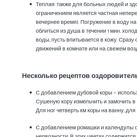
Теплая: также для больных людей и з
ограничением является частная непере
вечернее время). Погружение в воду на 
облиться из душа в течении 1 мин. холо
воды, пусть впитывается в кожу. Сразу
движений в комнате или на свежем воз
Несколько рецептов оздоровител
С добавлением дубовой коры — использ
Сушеную кору измельчить и замочить в в
Для ног четверть км коры на ванну, для п
С добавлением ромашки и календулы 
нервозности. В этих цветах содержитс