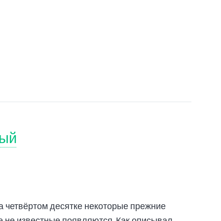
Худ
здо
вый
на четвёртом десятке некоторые прежние
е не известные появляются. Как описывал