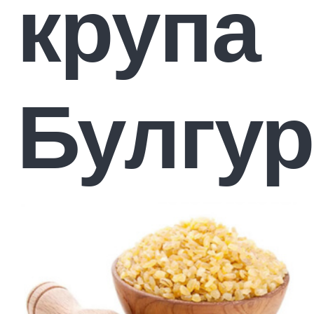
крупа
Булгур