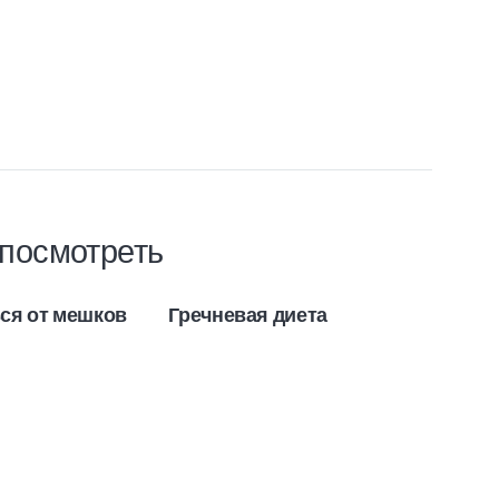
посмотреть
ься от мешков
Гречневая диета
Как
дом