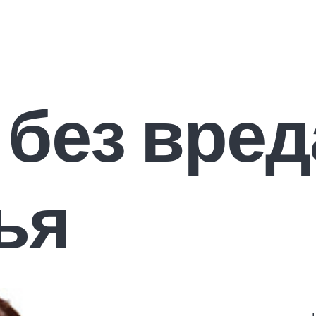
 без вред
ья