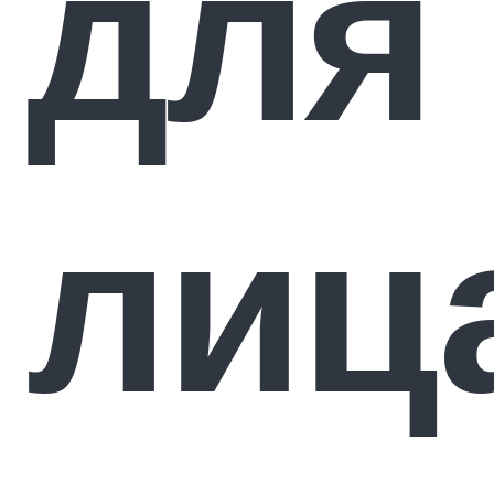
для
лиц