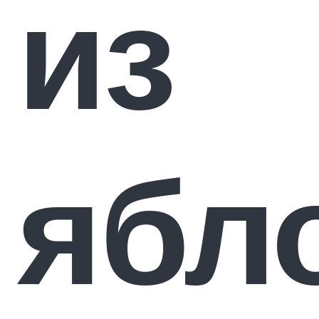
из
ябл