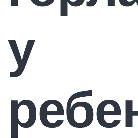
у
ребе