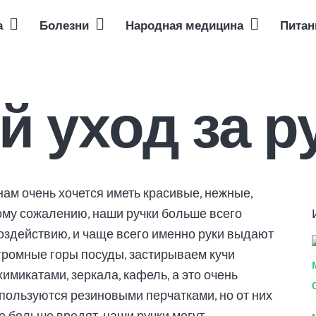
а
Болезни
Народная медицина
Питан
начинающих
ачем нужно и какие обследования проходить в 2026 году
печени, желчного пузыря и поджелудочной железы
Питание при проблемах с ЖКТ: что можно и что нельзя есть — полный гид
Лечение простатита народными методами
Как правильно делать эротический массаж: пошаговая инструкция для начинающих
Ментальное здоровье: полный обзор, способы укрепления и кому нужна за
Нутригеномика 
органов
 уход за р
ам очень хочется иметь красивые, нежные,
ому сожалению, наши ручки больше всего
здействию, и чаще всего именно руки выдают
ромные горы посуды, застирываем кучи
имикатами, зеркала, кафель, а это очень
 пользуются резиновыми перчатками, но от них