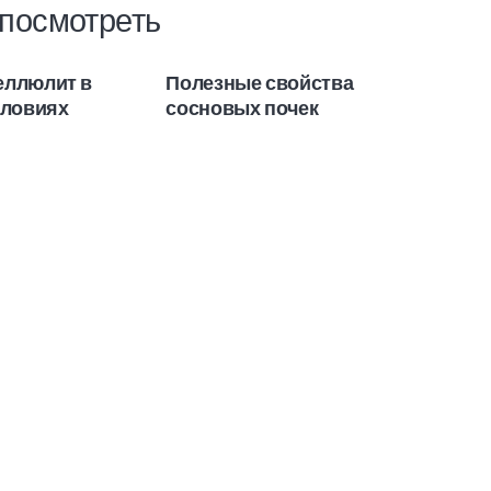
посмотреть
еллюлит в
Полезные свойства
Лек
словиях
сосновых почек
пол