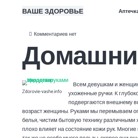
ВАШЕ ЗДОРОВЬЕ
Аптечк
Правильное питание: что это, основы для начинающих и с чего начать
Как правильно делать утреннюю зарядку: полный комплекс упражнений
Лечение почек травами
Кожный барьер: что это, как понять, что он нарушен, и как восстановить
Как составить рацион правильного питания: пошаговое руководство для 
Чекап организма: что это, з
Комментариев нет
Домашний
Всем девушкам и женщин
Zdorovie-vashe.info
ухоженные ручки. К глубок
подвергаются внешнему во
возраст женщины. Руками мы перемываем ог
белья, чистим бытовую технику различными х
плохо влияет на состояние кожи рук. Многие