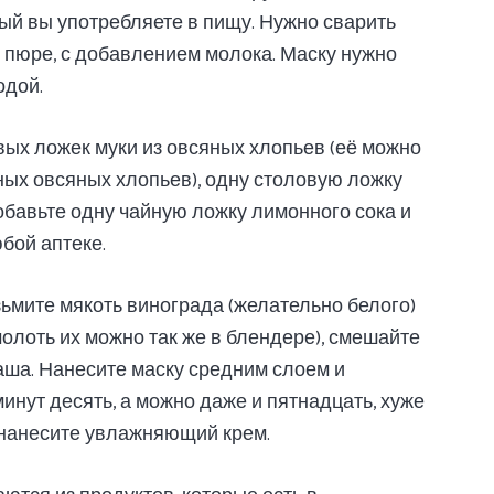
ый вы употребляете в пищу. Нужно сварить
в пюре, с добавлением молока. Маску нужно
одой.
вых ложек муки из овсяных хлопьев (её можно
ых овсяных хлопьев), одну столовую ложку
обавьте одну чайную ложку лимонного сока и
бой аптеке.
зьмите мякоть винограда (желательно белого)
олоть их можно так же в блендере), смешайте
аша. Нанесите маску средним слоем и
нут десять, а можно даже и пятнадцать, хуже
и нанесите увлажняющий крем.