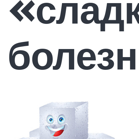
«слад
болезн