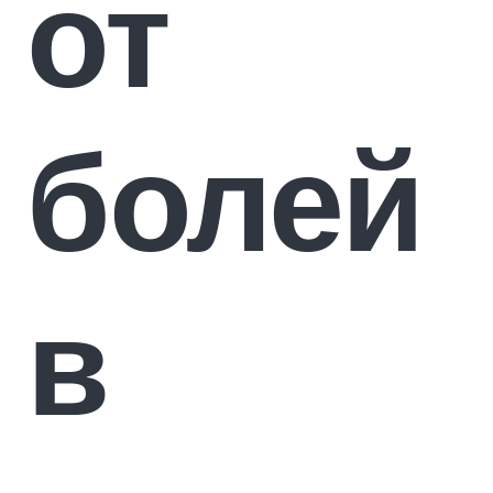
от
болей
в