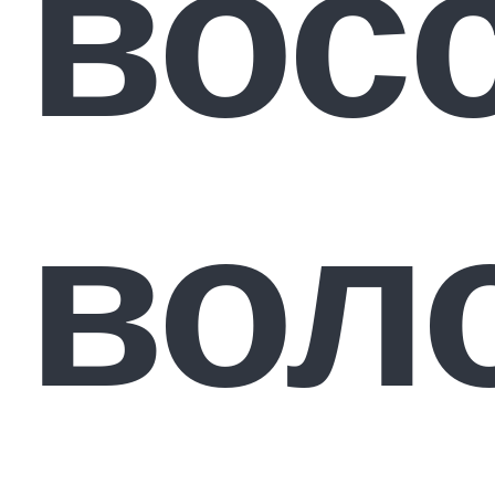
вос
вол