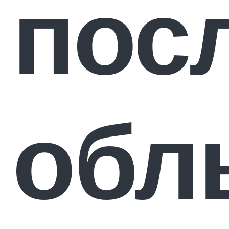
пос
обл