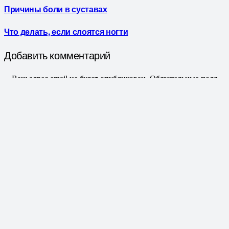
Причины боли в суставах
Что делать, если слоятся ногти
Добавить комментарий
Ваш адрес email не будет опубликован.
Обязательные поля
помечены
*
Заполните поле
Заполните поле
Пожалуйста, введите корректный адрес email.
Отправить комментарий
©
Impreza Theme
by UpSolution