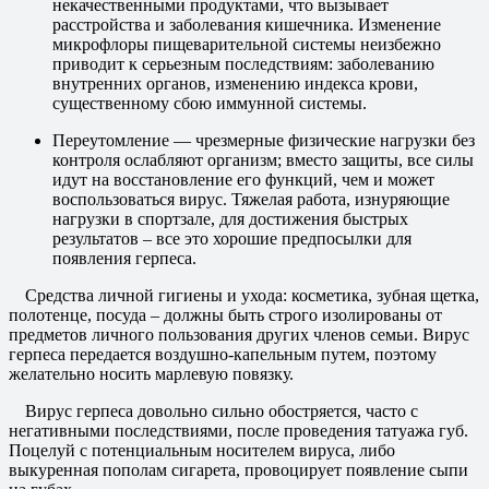
некачественными продуктами, что вызывает
расстройства и заболевания кишечника. Изменение
микрофлоры пищеварительной системы неизбежно
приводит к серьезным последствиям: заболеванию
внутренних органов, изменению индекса крови,
существенному сбою иммунной системы.
Переутомление — чрезмерные физические нагрузки без
контроля ослабляют организм; вместо защиты, все силы
идут на восстановление его функций, чем и может
воспользоваться вирус. Тяжелая работа, изнуряющие
нагрузки в спортзале, для достижения быстрых
результатов – все это хорошие предпосылки для
появления герпеса.
Средства личной гигиены и ухода: косметика, зубная щетка,
полотенце, посуда – должны быть строго изолированы от
предметов личного пользования других членов семьи. Вирус
герпеса передается воздушно-капельным путем, поэтому
желательно носить марлевую повязку.
Вирус герпеса довольно сильно обостряется, часто с
негативными последствиями, после проведения татуажа губ.
Поцелуй с потенциальным носителем вируса, либо
выкуренная пополам сигарета, провоцирует появление сыпи