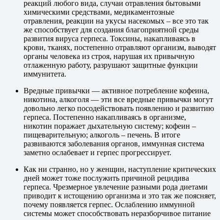
реакций любого вида, случаи отравления бытовыми
химическими средствами, медикаментозные
отравления, реакции на укусы насекомых – все это так
же способствует для создания благоприятной среды
развития вируса герпеса. Токсины, накапливаясь в
крови, тканях, постепенно отравляют организм, выводят
органы человека из строя, нарушая их привычную
отлаженную работу, разрушают защитные функции
иммунитета.
Вредные привычки — активное потребление кофеина,
никотина, алкоголя — эти все вредные привычки могут
довольно легко посодействовать появлению и развитию
герпеса. Постепенно накапливаясь в организме,
никотин поражает дыхательную систему; кофеин –
пищеварительную; алкоголь – печень. В итоге
развиваются заболевания органов, иммунная система
заметно ослабевает и герпес прогрессирует.
Как ни странно, но у женщин, наступление критических
дней может тоже послужить причиной рецидива
герпеса. Чрезмерное увлечение разными рода диетами
приводит к истощению организма и это так же поясняет,
почему появляется герпес. Ослаблению иммунной
системы может способствовать неразборчивое питание