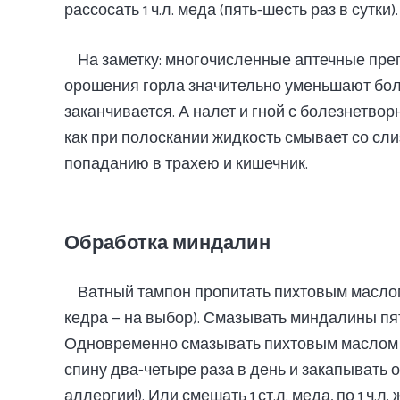
рассосать 1 ч.л. меда (пять-шесть раз в сутки).
На заметку: многочисленные аптечные пре
орошения горла значительно уменьшают боль,
заканчивается. А налет и гной с болезнетво
как при полоскании жидкость смывает со сл
попаданию в трахею и кишечник.
Обработка миндалин
Ватный тампон пропитать пихтовым масло
кедра — на выбор). Смазывать миндалины пять
Одновременно смазывать пихтовым маслом 
спину два-четыре раза в день и закапывать о
аллергии!). Или смешать 1 ст.л. меда, по 1 ч.