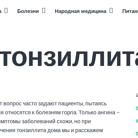
а
Болезни
Народная медицина
Питан
начинающих
ачем нужно и какие обследования проходить в 2026 году
печени, желчного пузыря и поджелудочной железы
Питание при проблемах с ЖКТ: что можно и что нельзя есть — полный гид
Лечение простатита народными методами
Как правильно делать эротический массаж: пошаговая инструкция для начинающих
Ментальное здоровье: полный обзор, способы укрепления и кому нужна за
Нутригеномика 
органов
 тонзиллит
от вопрос часто задают пациенты, пытаясь
я относятся к болезням горла. Только ангина —
имптомы заболеваний схожи, но при
ечения тонзиллита дома мы и расскажем