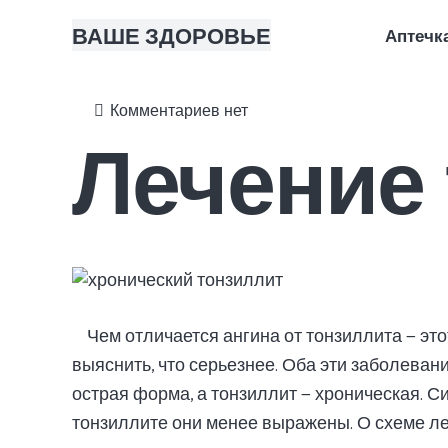
ВАШЕ ЗДОРОВЬЕ
Аптечк
Правильное питание: что это, основы для начинающих и с чего начать
Как правильно делать утреннюю зарядку: полный комплекс упражнений
Лечение почек травами
Кожный барьер: что это, как понять, что он нарушен, и как восстановить
Как составить рацион правильного питания: пошаговое руководство для 
Чекап организма: что это, з
Комментариев нет
Лечение
Чем отличается ангина от тонзиллита — эт
выяснить, что серьезнее. Оба эти заболевани
острая форма, а тонзиллит — хроническая. С
тонзиллите они менее выражены. О схеме л