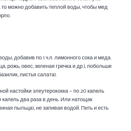
 то можно добавить теплой воды, чтобы мед
рло.
оды, добавив по 1 ч.л. лимонного сока и меда.
 рожь, овес, зеленая гречка и др.), побольше
базилик, листья салата).
ной настойки элеутерококка — по 20 капель
0 капель два раза в день. Или натощак
линая пыльца), не запивая водой. Пить и есть