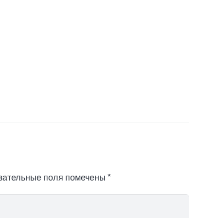
Кор
кон
зательные поля помечены
*